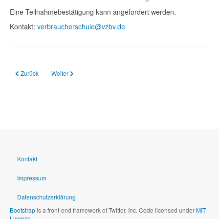
Eine Teilnahmebestätigung kann angefordert werden.
Kontakt:
verbraucherschule@vzbv.de
Vorheriger Beitrag: 08.07.2024 MINT Newsletter 07/24
Nächster Beitrag: 02.07.2024 Bildungsprogramm für Jugendlic
Zurück
Weiter
Kontakt
Impressum
Datenschutzerklärung
Bootstrap
is a front-end framework of Twitter, Inc. Code licensed under
MIT
License.