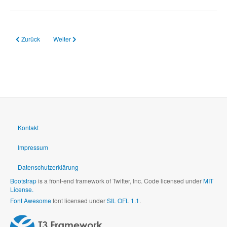
Vorheriger Beitrag: 21.03.2024 Förderschulverordnung der Ampelregierung b
Nächster Beitrag: 19.03.2024 Lösung für Ende des Streiks der 
Zurück
Weiter
Kontakt
Impressum
Datenschutzerklärung
Bootstrap
is a front-end framework of Twitter, Inc. Code licensed under
MIT
License.
Font Awesome
font licensed under
SIL OFL 1.1
.