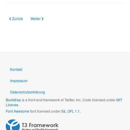
Vorheriger Beitrag: 30.07.2019 Bildung: Gleiche Prüfung für alle? - Das Zentra
Nächster Beitrag: 02.09.2005 Mehr Ruhe in der Pädagogik
Zurück
Weiter
Kontakt
Impressum
Datenschutzerklärung
Bootstrap
is a front-end framework of Twitter, Inc. Code licensed under
MIT
License.
Font Awesome
font licensed under
SIL OFL 1.1
.