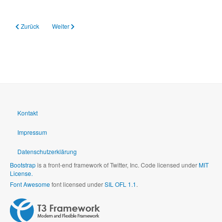
Vorheriger Beitrag: 26.11.2024 Solidarität braucht Schule
Nächster Beitrag: 18.10.2024 Parallelsysteme in allen Leben
Zurück
Weiter
Kontakt
Impressum
Datenschutzerklärung
Bootstrap
is a front-end framework of Twitter, Inc. Code licensed under
MIT
License.
Font Awesome
font licensed under
SIL OFL 1.1
.