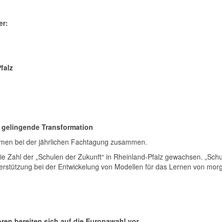
er:
falz
ür gelingende Transformation
amen bei der jährlichen Fachtagung zusammen.
 die Zahl der „Schulen der Zukunft“ in Rheinland-Pfalz gewachsen. „Schul
rstützung bei der Entwickelung von Modellen für das Lernen von mor
ren bereiten sich auf die Europawahl vor