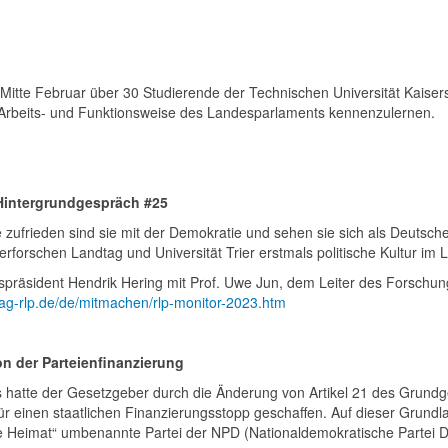
 Mitte Februar über 30 Studierende der Technischen Universität Kaiser
 Arbeits- und Funktionsweise des Landesparlaments kennenzulernen.
- Hintergrundgespräch #25
zufrieden sind sie mit der Demokratie und sehen sie sich als Deutsche,
erforschen Landtag und Universität Trier erstmals politische Kultur im 
gspräsident Hendrik Hering mit Prof. Uwe Jun, dem Leiter des Forschun
dtag-rlp.de/de/mitmachen/rlp-monitor-2023.htm
on der Parteienfinanzierung
s hatte der Gesetzgeber durch die Änderung von Artikel 21 des Grundg
it für einen staatlichen Finanzierungsstopp geschaffen. Auf dieser Gru
e Heimat“ umbenannte Partei der NPD (Nationaldemokratische Partei D