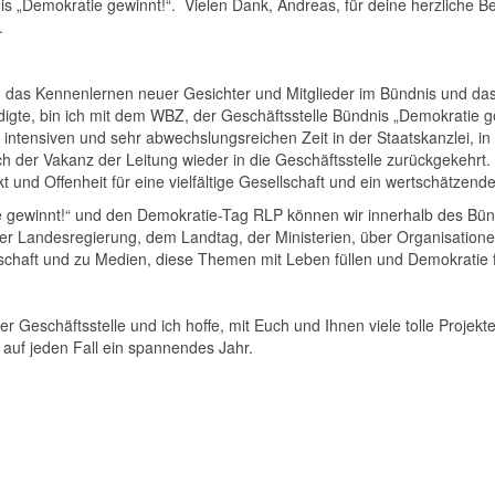
is „Demokratie gewinnt!“. Vielen Dank, Andreas, für deine herzliche B
.
 das Kennenlernen neuer Gesichter und Mitglieder im Bündnis und da
digte, bin ich mit dem WBZ, der Geschäftsstelle Bündnis „Demokratie 
 intensiven und sehr abwechslungsreichen Zeit in der Staatskanzlei, in d
ch der Vakanz der Leitung wieder in die Geschäftsstelle zurückgekehrt
 und Offenheit für eine vielfältige Gesellschaft und ein wertschätzende
e gewinnt!“ und den Demokratie-Tag RLP können wir innerhalb des Bü
er Landesregierung, dem Landtag, der Ministerien, über Organisationen 
tschaft und zu Medien, diese Themen mit Leben füllen und Demokratie f
r Geschäftsstelle und ich hoffe, mit Euch und Ihnen viele tolle Projek
 auf jeden Fall ein spannendes Jahr.