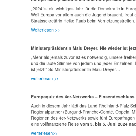
„2024 ist ein wichtiges Jahr für die Demokratie in Eu
Weil Europa vor allem auch die Jugend braucht, freut
Staatssekretärin Heike Raab beim Vernetzungstreffe
Weiterlesen >>
Ministerpräsidentin Malu Dreyer: Nie wieder ist jet
„Mehr als jemals zuvor ist es notwendig, unsere freihe
und die laute Stimme von jedem und jeder Einzelnen. D
ist jetzt!“ So Ministerpräsidentin Malu Dreyer…
weiterlesen >>
Europaquiz des 4er-Netzwerks – Einsendeschluss 
Auch in diesem Jahr lädt das Land Rheinland-Pfalz Sc
Regionalpartner (Burgund-Franche-Comté, Oppeln, Mit
Regionen des 4er-Netzwerks sowie fünf Europafragen i
eine vollfinanzierte Reise
vom 3. bis 5. Juni 2024 na
weiterlesen>>