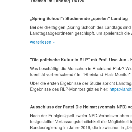
Themen im Landtag 18/126
„Spring School“: Studierende „spielen“ Landtag
Bei der dreitägigen „Spring School“ des Landtags sind
Landtagsabgeordneten geschlüpft, um spielerisch die
weiterlesen »
"Die politische Kultur in RLP" mit Prof. Uwe Jun 
Was beschäftigt die Menschen in Rheinland-Pfalz? Wie 
Identität vorherrschend? Im "Rheinland-Pfalz Monitor" 
Über die ersten Ergebnisse der Studie spricht Landta
Ergebnisse des RLP-Monitors gibt es hier:
https://lan
Ausschluss der Partei Die Heimat (vormals NPD) v
Nach der Erfolglosigkeit zweier NPD-Verbotsverfahren
festgestellter Verfassungsfeindlichkeit die Möglichke
Bundesregierung im Jahre 2019, die inzwischen in „Di