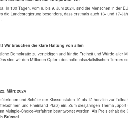
ropa. In 130 Tagen, vom 6. bis 9. Juni 2024, sind die Menschen in der
 es die Landesregierung besonders, dass erstmals auch 16- und 17-Jäh
n…
zt! Wir brauchen die klare Haltung von allen
itliche Demokratie zu verteidigen und für die Freiheit und Würde aller
as sind wir den Millionen Opfern des nationalsozialistischen Terrors s
22. März 2024
hülerinnen und Schüler der Klassenstufen 10 bis 12 herzlich zur Teil
telböhmen und Rheinland-Pfalz) ein. Zum diesjährigen Thema „Sport u
m Multiple-Choice-Verfahren beantwortet werden. Als Preis erhält di
ch Brüssel.