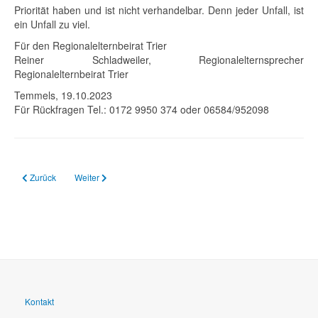
Priorität haben und ist nicht verhandelbar. Denn jeder Unfall, ist
ein Unfall zu viel.
Für den Regionalelternbeirat Trier
Reiner Schladweiler, Regionalelternsprecher
Regionalelternbeirat Trier
Temmels, 19.10.2023
Für Rückfragen Tel.: 0172 9950 374 oder 06584/952098
Vorheriger Beitrag: 20.10.2023 bundesweites flexibles Ganztagsschulkonzep
Nächster Beitrag: 14.10.2023 Personalnot an Schulen: Wenn El
Zurück
Weiter
Kontakt