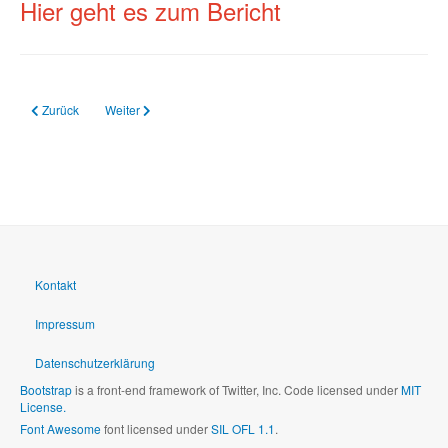
Hier geht es zum Bericht
Vorheriger Beitrag: 20.03.2024 Psychotherapie in RLP: LPK-Newsletter 4/20
Nächster Beitrag: 14.03.2024 Bewerbung mit Jugendlichen richt
Zurück
Weiter
Kontakt
Impressum
Datenschutzerklärung
Bootstrap
is a front-end framework of Twitter, Inc. Code licensed under
MIT
License.
Font Awesome
font licensed under
SIL OFL 1.1
.