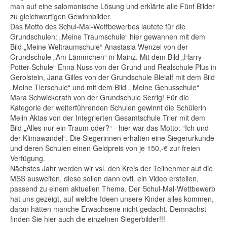
man auf eine salomonische Lösung und erklärte alle Fünf Bilder
zu gleichwertigen Gewinnbilder.
Das Motto des Schul-Mal-Wettbewerbes lautete für die
Grundschulen: „Meine Traumschule“ hier gewannen mit dem
Bild „Meine Weltraumschule“ Anastasia Wenzel von der
Grundschule „Am Lämmchen“ in Mainz. Mit dem Bild „Harry-
Potter-Schule“ Enna Nuss von der Grund und Realschule Plus in
Gerolstein, Jana Gilles von der Grundschule Bleialf mit dem Bild
„Meine Tierschule“ und mit dem Bild „ Meine Genusschule“
Mara Schwickerath von der Grundschule Serrig! Für die
Kategorie der weiterführenden Schulen gewinnt die Schülerin
Melin Aktas von der Integrierten Gesamtschule Trier mit dem
Bild „Alles nur ein Traum oder?“ - hier war das Motto: “Ich und
der Klimawandel“. Die Siegerinnen erhalten eine Siegerurkunde
und deren Schulen einen Geldpreis von je 150,-€ zur freien
Verfügung.
Nächstes Jahr werden wir vsl. den Kreis der Teilnehmer auf die
MSS ausweiten, diese sollen dann evtl. ein Video erstellen,
passend zu einem aktuellen Thema. Der Schul-Mal-Wettbewerb
hat uns gezeigt, auf welche Ideen unsere Kinder alles kommen,
daran hätten manche Erwachsene nicht gedacht. Demnächst
finden Sie hier auch die einzelnen Siegerbilder!!!