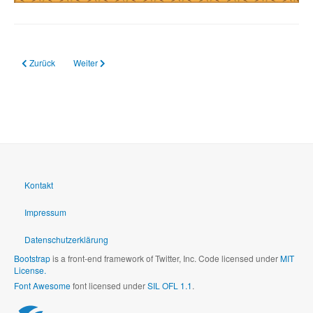
Vorheriger Beitrag: 02.05.2024 Austausch mit der Landesschülerinnenvertre
Nächster Beitrag: 24.04.2024 Schuldnerberatungs-EXPERTEN i
Zurück
Weiter
Kontakt
Impressum
Datenschutzerklärung
Bootstrap
is a front-end framework of Twitter, Inc. Code licensed under
MIT
License.
Font Awesome
font licensed under
SIL OFL 1.1
.