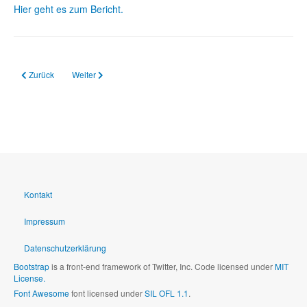
Hier geht es zum Bericht.
Vorheriger Beitrag: 13.12.2023 kostenfrei in die KI-Welt
Nächster Beitrag: 02.10.2020 EU-Kommission stellt Konzept für
Zurück
Weiter
Kontakt
Impressum
Datenschutzerklärung
Bootstrap
is a front-end framework of Twitter, Inc. Code licensed under
MIT
License.
Font Awesome
font licensed under
SIL OFL 1.1
.