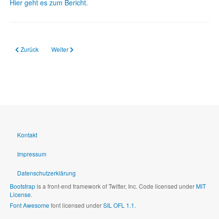
Hier geht es zum Bericht.
Vorheriger Beitrag: 20.09.2017 2. Regionaler Bildungs-Tag in der IGS Hermes
Nächster Beitrag: 23.11.2016 Elternwünsche
Zurück
Weiter
Kontakt
Impressum
Datenschutzerklärung
Bootstrap
is a front-end framework of Twitter, Inc. Code licensed under
MIT
License.
Font Awesome
font licensed under
SIL OFL 1.1
.