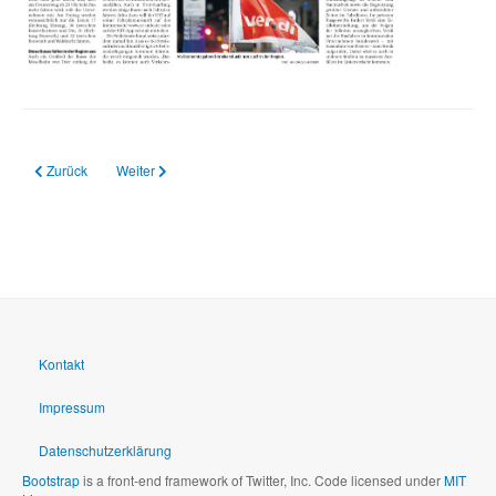
Vorheriger Beitrag: 27.02.2024 PM des REB Trier zu erneuten Unterrichtsaus
Nächster Beitrag: 29.01.2024 Und wieder fällt der Unterricht au
Zurück
Weiter
Kontakt
Impressum
Datenschutzerklärung
Bootstrap
is a front-end framework of Twitter, Inc. Code licensed under
MIT