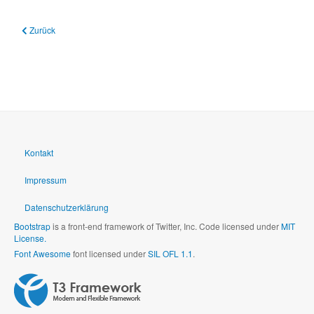
Vorheriger Beitrag: 19.08.2021 Besuch von Schulen im Ahrtal und Gespräch 
Zurück
Kontakt
Impressum
Datenschutzerklärung
Bootstrap
is a front-end framework of Twitter, Inc. Code licensed under
MIT
License.
Font Awesome
font licensed under
SIL OFL 1.1
.