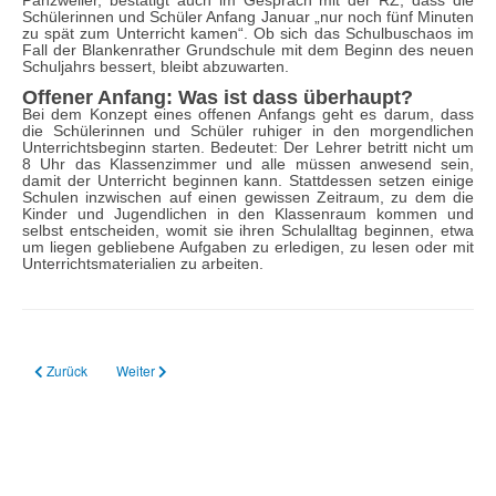
Panzweiler, bestätigt auch im Gespräch mit der RZ, dass die
Schülerinnen und Schüler Anfang Januar „nur noch fünf Minuten
zu spät zum Unterricht kamen“. Ob sich das Schulbuschaos im
Fall der Blankenrather Grundschule mit dem Beginn des neuen
Schuljahrs bessert, bleibt abzuwarten.
Offener Anfang: Was ist dass überhaupt?
Bei dem Konzept eines offenen Anfangs geht es darum, dass
die Schülerinnen und Schüler ruhiger in den morgendlichen
Unterrichtsbeginn starten. Bedeutet: Der Lehrer betritt nicht um
8 Uhr das Klassenzimmer und alle müssen anwesend sein,
damit der Unterricht beginnen kann. Stattdessen setzen einige
Schulen inzwischen auf einen gewissen Zeitraum, zu dem die
Kinder und Jugendlichen in den Klassenraum kommen und
selbst entscheiden, womit sie ihren Schulalltag beginnen, etwa
um liegen gebliebene Aufgaben zu erledigen, zu lesen oder mit
Unterrichtsmaterialien zu arbeiten.
Vorheriger Beitrag: 05.03.2024 Polizei stoppt betrunkenen Busfahrer
Nächster Beitrag: 14.12.2023 Probleme mit Linienverkehr (SWR
Zurück
Weiter