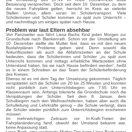
Besserung versprechen. Doch seit dem 10. Dezember, zu dem
die neuen Fahrpläne gelten, herrscht im Kreis an vielerlei
Stellen Unmut, allem voran im Schülertransport. Viele
Schülerinnen und Schüler kommen zu spät zum Unterricht –
und nachmittags um einiges später nach Hause.
Problem war laut Eltern absehbar
Von Panzweiler aus fährt Liesa Bachs Kind jeden Morgen zur
Grundschule nach Blankenrath. Schon vor der Umstellung am
10. Dezember stellte die Mutter fest, dass es mit den neuen
Busfahrplänen Probleme geben wird: Denn sowohl die
Ankunftszeiten als auch die Abfahrtszeiten an der Schule
bedeuten, dass die Schülerinnen und Schüler „zu spät zum
Unterricht kommen und mittags erhebliche Wartezeiten ohne
Unterstand haben, bis sie nach Hause befördert werden“, heißt
es in einem Schreiben an das Team der Schülerbeförderung
des Kreises.
Ebenso ist es mit dem Tag der Umsetzung gekommen: Täglich
verspäteten sich die Schüler um 20 bis 25 Minuten und konnten
nicht pünktlich zum Unterrichtsbeginn um 7.55 Uhr im
Klassenraum sein. Anfangs tolerierte die Grundschule noch die
Verspätungen der Schüler. Seit dem 8. Januar, dem
Schulbeginn nach den Weihnachtsferien, haben aber auch die
Schulleitung und Lehrkräfte genug – die Schule verlangt, dass
die Schüler wieder pünktlich zum Unterrichtsbeginn erscheinen
müssen.
Im mehrwöchigen Zeitraum vor In-Kraft-Treten der
Fahrplanänderung fand, obwohl der Umstand bekannt war,
keine Anpassung statt.
Liesa Bach, eine verärgerte Mutter Das kann Liesa Bach sogar