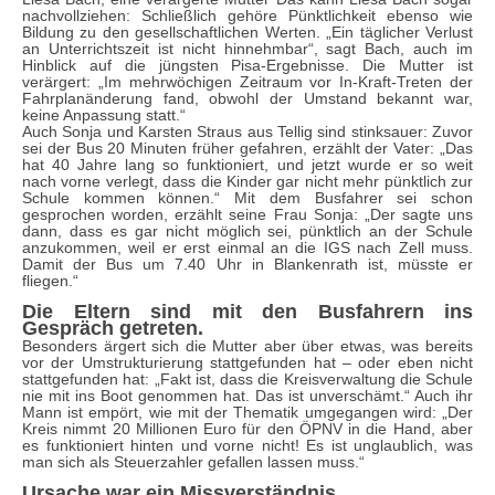
nachvollziehen: Schließlich gehöre Pünktlichkeit ebenso wie
Bildung zu den gesellschaftlichen Werten. „Ein täglicher Verlust
an Unterrichtszeit ist nicht hinnehmbar“, sagt Bach, auch im
Hinblick auf die jüngsten Pisa-Ergebnisse. Die Mutter ist
verärgert: „Im mehrwöchigen Zeitraum vor In-Kraft-Treten der
Fahrplanänderung fand, obwohl der Umstand bekannt war,
keine Anpassung statt.“
Auch Sonja und Karsten Straus aus Tellig sind stinksauer: Zuvor
sei der Bus 20 Minuten früher gefahren, erzählt der Vater: „Das
hat 40 Jahre lang so funktioniert, und jetzt wurde er so weit
nach vorne verlegt, dass die Kinder gar nicht mehr pünktlich zur
Schule kommen können.“ Mit dem Busfahrer sei schon
gesprochen worden, erzählt seine Frau Sonja: „Der sagte uns
dann, dass es gar nicht möglich sei, pünktlich an der Schule
anzukommen, weil er erst einmal an die IGS nach Zell muss.
Damit der Bus um 7.40 Uhr in Blankenrath ist, müsste er
fliegen.“
Die Eltern sind mit den Busfahrern ins
Gespräch getreten.
Besonders ärgert sich die Mutter aber über etwas, was bereits
vor der Umstrukturierung stattgefunden hat – oder eben nicht
stattgefunden hat: „Fakt ist, dass die Kreisverwaltung die Schule
nie mit ins Boot genommen hat. Das ist unverschämt.“ Auch ihr
Mann ist empört, wie mit der Thematik umgegangen wird: „Der
Kreis nimmt 20 Millionen Euro für den ÖPNV in die Hand, aber
es funktioniert hinten und vorne nicht! Es ist unglaublich, was
man sich als Steuerzahler gefallen lassen muss.“
Ursache war ein Missverständnis