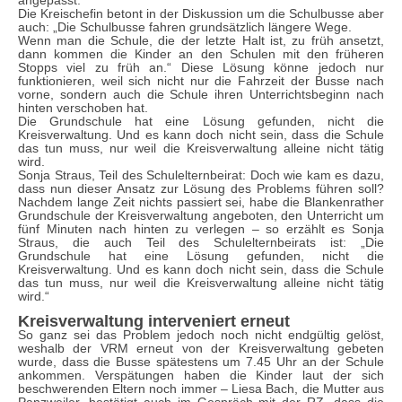
angepasst.
Die Kreischefin betont in der Diskussion um die Schulbusse aber
auch: „Die Schulbusse fahren grundsätzlich längere Wege.
Wenn man die Schule, die der letzte Halt ist, zu früh ansetzt,
dann kommen die Kinder an den Schulen mit den früheren
Stopps viel zu früh an.“ Diese Lösung könne jedoch nur
funktionieren, weil sich nicht nur die Fahrzeit der Busse nach
vorne, sondern auch die Schule ihren Unterrichtsbeginn nach
hinten verschoben hat.
Die Grundschule hat eine Lösung gefunden, nicht die
Kreisverwaltung. Und es kann doch nicht sein, dass die Schule
das tun muss, nur weil die Kreisverwaltung alleine nicht tätig
wird.
Sonja Straus, Teil des Schulelternbeirat: Doch wie kam es dazu,
dass nun dieser Ansatz zur Lösung des Problems führen soll?
Nachdem lange Zeit nichts passiert sei, habe die Blankenrather
Grundschule der Kreisverwaltung angeboten, den Unterricht um
fünf Minuten nach hinten zu verlegen – so erzählt es Sonja
Straus, die auch Teil des Schulelternbeirats ist: „Die
Grundschule hat eine Lösung gefunden, nicht die
Kreisverwaltung. Und es kann doch nicht sein, dass die Schule
das tun muss, nur weil die Kreisverwaltung alleine nicht tätig
wird.“
Kreisverwaltung interveniert erneut
So ganz sei das Problem jedoch noch nicht endgültig gelöst,
weshalb der VRM erneut von der Kreisverwaltung gebeten
wurde, dass die Busse spätestens um 7.45 Uhr an der Schule
ankommen. Verspätungen haben die Kinder laut der sich
beschwerenden Eltern noch immer – Liesa Bach, die Mutter aus