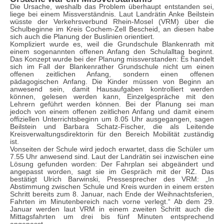
Die Ursache, weshalb das Problem überhaupt entstanden sei,
liege bei einem Missverständnis. Laut Landrätin Anke Beilstein
wüsste der Verkehrsverbund Rhein-Mosel (VRM) über die
Schulbeginne im Kreis Cochem-Zell Bescheid, an diesen habe
sich auch die Planung der Buslinien orientiert.
Kompliziert wurde es, weil die Grundschule Blankenrath mit
einem sogenannten offenen Anfang den Schulalltag beginnt.
Das Konzept wurde bei der Planung missverstanden: Es handelt
sich im Fall der Blankenrather Grundschule nicht um einen
offenen zeitlichen Anfang, sondern einen offenen
pädagogischen Anfang. Die Kinder müssen von Beginn an
anwesend sein, damit Hausaufgaben kontrolliert werden
können, gelesen werden kann, Einzelgespräche mit den
Lehrern geführt werden können. Bei der Planung sei man
jedoch von einem offenen zeitlichen Anfang und damit einem
offiziellen Unterrichtsbeginn um 8.05 Uhr ausgegangen, sagen
Beilstein und Barbara Schatz-Fischer, die als Leitende
Kreisverwaltungsdirektorin für den Bereich Mobilität zuständig
ist.
Vonseiten der Schule wird jedoch erwartet, dass die Schüler um
7.55 Uhr anwesend sind. Laut der Landrätin sei inzwischen eine
Lösung gefunden worden: Der Fahrplan sei abgeändert und
angepasst worden, sagt sie im Gespräch mit der RZ. Das
bestätigt Ulrich Barwinski, Pressesprecher des VRM: „In
Abstimmung zwischen Schule und Kreis wurden in einem ersten
Schritt bereits zum 8. Januar, nach Ende der Weihnachtsferien,
Fahrten im Minutenbereich nach vorne verlegt.“ Ab dem 29.
Januar werden laut VRM in einem zweiten Schritt auch die
Mittagsfahrten um drei bis fünf Minuten entsprechend