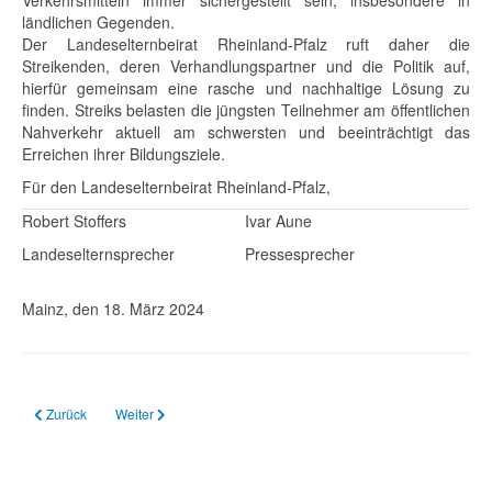
Verkehrsmitteln immer sichergestellt sein, insbesondere in
ländlichen Gegenden.
Der Landeselternbeirat Rheinland-Pfalz ruft daher die
Streikenden, deren Verhandlungspartner und die Politik auf,
hierfür gemeinsam eine rasche und nachhaltige Lösung zu
finden. Streiks belasten die jüngsten Teilnehmer am öffentlichen
Nahverkehr aktuell am schwersten und beeinträchtigt das
Erreichen ihrer Bildungsziele.
Für den Landeselternbeirat Rheinland-Pfalz,
Robert Stoffers
Ivar Aune
Landeselternsprecher
Pressesprecher
Mainz, den 18. März 2024
Vorheriger Beitrag: 18.03.2024 Pressemitteilung der 3 Regionalelternbeiräte
Nächster Beitrag: 29.02.2024 Busfahrer-Streik
Zurück
Weiter