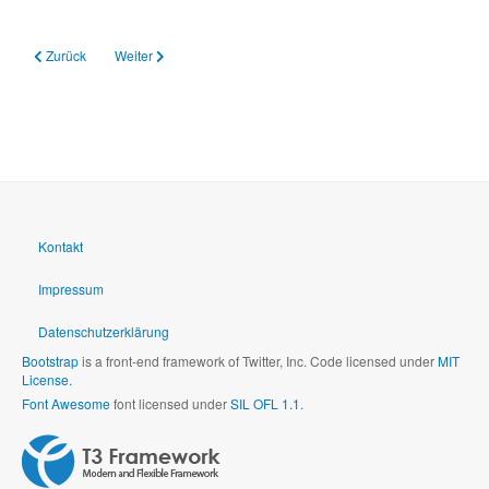
Vorheriger Beitrag: Balthasar-Neumann-Technikum Trier
Nächster Beitrag: Flyer Fachzentrum Ernährung
Zurück
Weiter
Kontakt
Impressum
Datenschutzerklärung
Bootstrap
is a front-end framework of Twitter, Inc. Code licensed under
MIT
License.
Font Awesome
font licensed under
SIL OFL 1.1
.