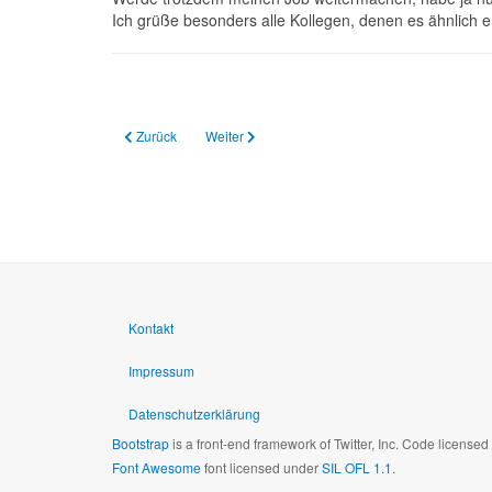
Ich grüße besonders alle Kollegen, denen es ähnlich e
Vorheriger Beitrag: 17.01.2024 Wie Lehrkräfte für Bildung kä
Nächster Beitrag: Nachschreiben von Hausauf
Zurück
Weiter
Kontakt
Impressum
Datenschutzerklärung
Bootstrap
is a front-end framework of Twitter, Inc. Code license
Font Awesome
font licensed under
SIL OFL 1.1
.