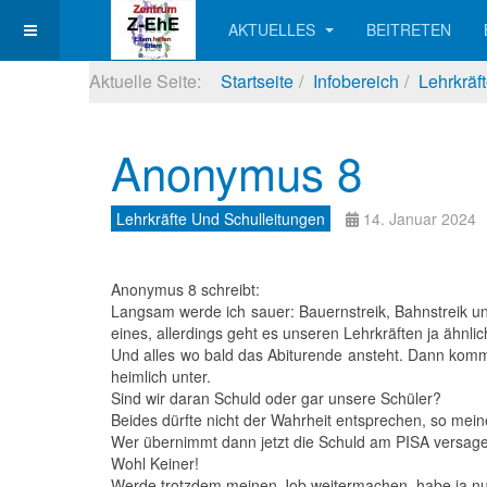
AKTUELLES
BEITRETEN
Aktuelle Seite:
Startseite
Infobereich
Lehrkräf
Anonymus 8
Lehrkräfte Und Schulleitungen
14. Januar 2024
Anonymus 8 schreibt:
Langsam werde ich sauer: Bauernstreik, Bahnstreik un
eines, allerdings geht es unseren Lehrkräften ja ähnlic
Und alles wo bald das Abiturende ansteht. Dann kommt 
heimlich unter.
Sind wir daran Schuld oder gar unsere Schüler?
Beides dürfte nicht der Wahrheit entsprechen, so mein
Wer übernimmt dann jetzt die Schuld am PISA versag
Wohl Keiner!
Werde trotzdem meinen Job weitermachen, habe ja nur