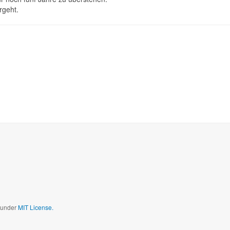
rgeht.
mpfen
gabenüberprüfungen
d under
MIT License.