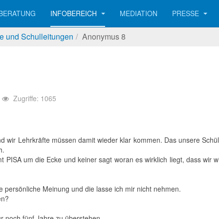
BERATUNG
INFOBEREICH
MEDIATION
PRESSE
te und Schulleitungen
Anonymus 8
Zugriffe: 1065
d wir Lehrkräfte müssen damit wieder klar kommen. Das unsere Schüler
h.
PISA um die Ecke und keiner sagt woran es wirklich liegt, dass wir w
e persönliche Meinung und die lasse ich mir nicht nehmen.
en?
 noch fünf Jahre zu überstehen.