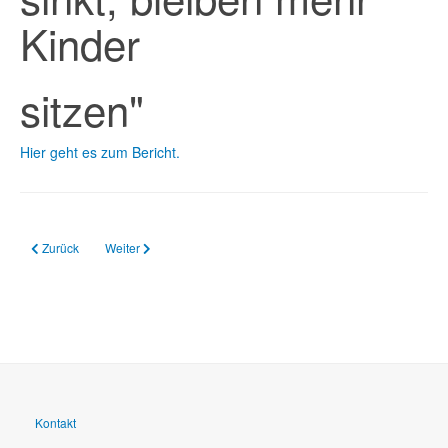
Kinder
sitzen"
Hier geht es zum Bericht.
Vorheriger Beitrag: 02.03.2023 Cornelsen Schulleitungsstudie 2023
Nächster Beitrag: 02.11.2022 Schulstart: Weniger Corona-Nots
Zurück
Weiter
Kontakt