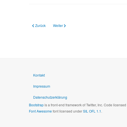
Vorheriger Beitrag: 22.04.2024 Klausurtagung
Nächster Beitrag: 11.03.2024 Checkliste für sel
Zurück
Weiter
Kontakt
Impressum
Datenschutzerklärung
Bootstrap
is a front-end framework of Twitter, Inc. Code license
Font Awesome
font licensed under
SIL OFL 1.1
.