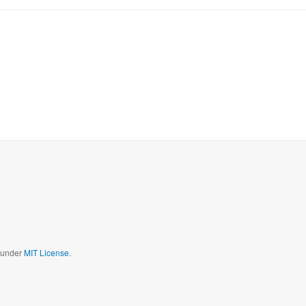
bstgedrehte Videos
d under
MIT License.