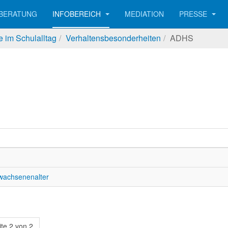
BERATUNG
INFOBEREICH
MEDIATION
PRESSE
 im Schulalltag
Verhaltensbesonderheiten
ADHS
wachsenenalter
ite 2 von 2