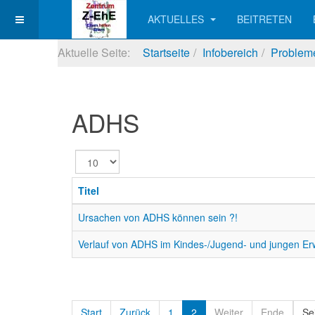
AKTUELLES
BEITRETEN
Aktuelle Seite:
Startseite
Infobereich
Probleme
ADHS
Anzeige
#
Titel
Ursachen von ADHS können sein ?!
Verlauf von ADHS im Kindes-/Jugend- und jungen Er
Start
Zurück
1
2
Weiter
Ende
Se